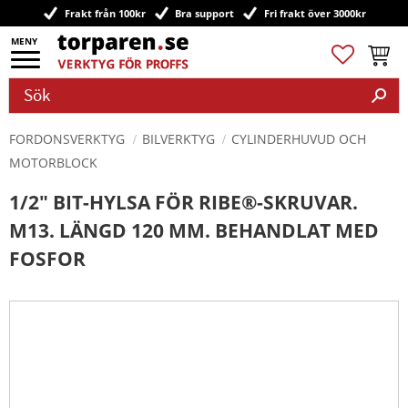
Frakt från 100kr
Bra support
Fri frakt över 3000kr
Meny
Favoriter
Kundv
FORDONSVERKTYG
BILVERKTYG
CYLINDERHUVUD OCH
MOTORBLOCK
1/2" BIT-HYLSA FÖR RIBE®-SKRUVAR.
M13. LÄNGD 120 MM. BEHANDLAT MED
FOSFOR