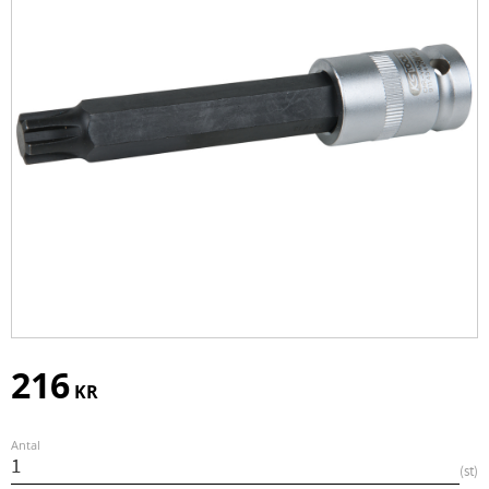
216
KR
Antal
st