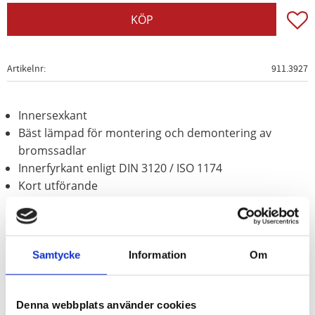
Lägg t
KÖP
Artikelnr
911.3927
Innersexkant
Bäst lämpad för montering och demontering av
bromssadlar
Innerfyrkant enligt DIN 3120 / ISO 1174
Kort utförande
för manuell hantering
Matt satinerat
Krom vanadium
Samtycke
Information
Om
Användningsområden:
Mercedes
ML (W166)
Denna webbplats använder cookies