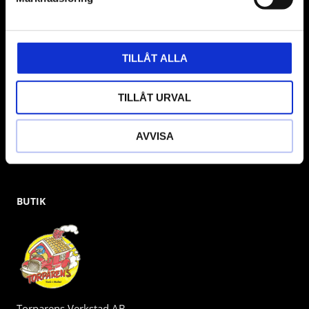
& däckmaskiner och Master luftmaskiner. Kontakta oss
gärna om vad som helst då vi gör vårt yttersta för att hjälpa
kunden.
TILLÅT ALLA
TILLÅT URVAL
AVVISA
BUTIK
Torparens Verkstad AB