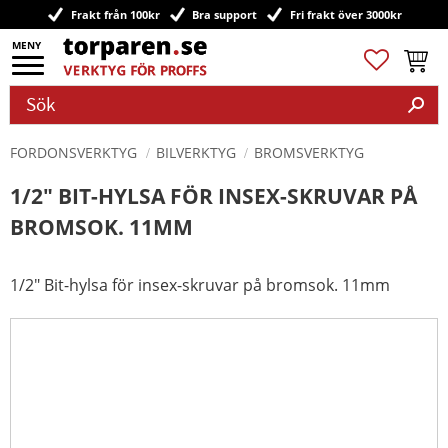
Frakt från 100kr
Bra support
Fri frakt över 3000kr
Meny
Favoriter
Kundv
FORDONSVERKTYG
BILVERKTYG
BROMSVERKTYG
1/2" BIT-HYLSA FÖR INSEX-SKRUVAR PÅ
BROMSOK. 11MM
1/2" Bit-hylsa för insex-skruvar på bromsok. 11mm