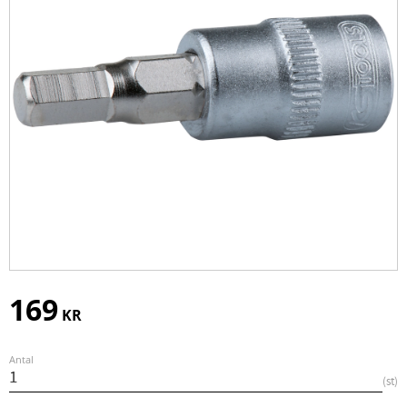
169
KR
Antal
st