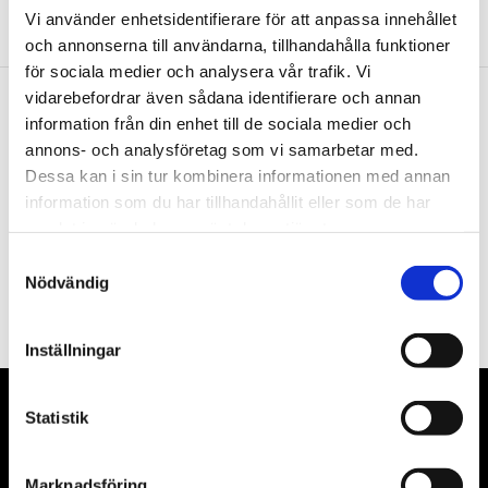
Vi använder enhetsidentifierare för att anpassa innehållet
och annonserna till användarna, tillhandahålla funktioner
för sociala medier och analysera vår trafik. Vi
vidarebefordrar även sådana identifierare och annan
information från din enhet till de sociala medier och
Nyhetsbrev
annons- och analysföretag som vi samarbetar med.
Dessa kan i sin tur kombinera informationen med annan
information som du har tillhandahållit eller som de har
samlat in när du har använt deras tjänster.
Samtyckesval
PRENUMERERA
Nödvändig
Dina personuppgifter behandlas i enlighet med vår
integritetspolicy
.
Inställningar
Statistik
VÅRA LEVERANTÖRER
Våra främsta leverantörer är KS Tools verktyg, ATH billyftar
Marknadsföring